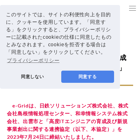
TOP
【出雲市と「高度ITエンジニアの育成及び新規事業創出に関する連携協定」を締
結 】
このサイトでは、サイトの利便性向上を目的
に、クッキーを使用しています。「同意す
る」をクリックすると、プライバシーポリシ
ーに記載されたcookieの仕様に同意したもの
プレスリリース
とみなされます。cookieを拒否する場合は
2023.07.25
「同意しない」をクリックしてください。
【出雲市と「高度ITエンジニアの育成
プライバシーポリシー
及び新規事業創出に関する連携協定」
同意しない
同意する
を締結 】
e-Gridは、日鉄ソリューションズ株式会社、株式
会社島根情報処理センター、和幸情報システム株式
会社、出雲市と「高度ITエンジニアの育成及び新規
事業創出に関する連携協定（以下、本協定）」を
2023年7月24日に締結いたしました。