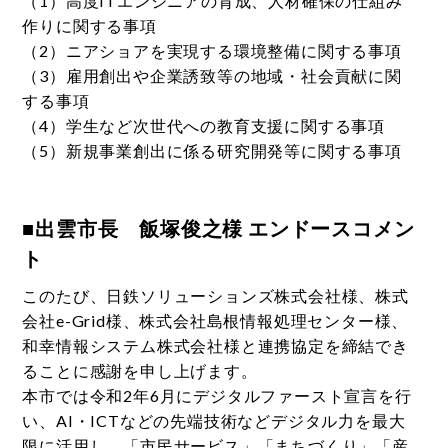
（1）高度ITエンジニアの育成、人材確保の仕組み
作りに関する事項
（2）ニアショアを実現する環境整備に関する事項
（3）雇用創出や企業誘致等の地域・社会貢献に関
する事項
（4）学生など次世代への教育支援に関する事項
（5）新規事業創出に係る研究開発等に関する事項
■出雲市長 飯塚俊之様 エンドースコメン
ト
このたび、日鉄ソリューションズ株式会社様、株式
会社e-Grid様、株式会社島根情報処理センター様、
和幸情報システム株式会社様と連携協定を締結でき
ることに感謝を申し上げます。
本市では令和2年6月にデジタルファースト宣言を行
い、AI・ICTなどの先端技術などデジタル力を最大
限に活用し、「市民サービス」「まちづくり」「産