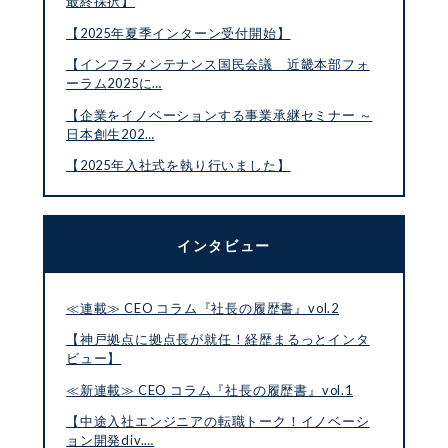
最終採択】
【2025年夏季インターン受付開始】
【インフラメンテナンス国民会議 近畿本部フォ
ーラム2025に…
【企業をイノベーションする事業承継セミナー ～
日本創生202…
【2025年入社式を執り行いました】
インタビュー
≪連載≫ CEO コラム『社長の履歴書』vol.2
【神戸拠点に拠点長が就任！経歴まるっとインタ
ビュー】
≪新連載≫ CEO コラム『社長の履歴書』vol.1
【中途入社エンジニアの転職トーク！イノベーシ
ョン開発div.…