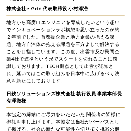
株式会社e-Grid 代表取締役 小村淳浩
地方から高度ITエンジニアを育成したいという想い
でインキュベーションラボ構想を思い立ったのが約
２年前でした。首都圏企業と地方企業の抱える課
題、地方自治体の抱える課題を三方よしで解決する
ことを目指しています。この度、出雲市及び民間企
業4社で連携という形でスタートを切れることに感
謝しております。TECH拠点として出雲が認知さ
れ、延いてはこの取り組みを日本中に広げるべく決
意を新たにしております。
日鉄ソリューションズ株式会社 執行役員 事業本部長
有澤徹様
本協定の締結にご尽力をいただいた 関係者の皆様に
御礼を申し上げます。本協定は当社がパーパスとし
て掲げる、社会の新たな可能性を切り拓く挑戦の機