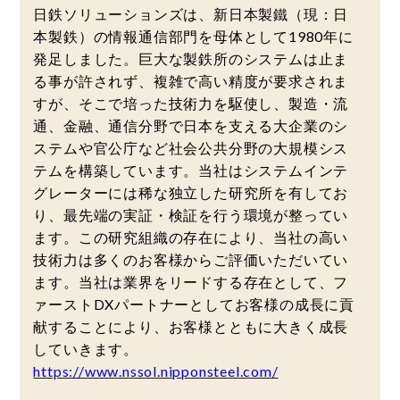
日鉄ソリューションズは、新日本製鐵（現：日
本製鉄）の情報通信部門を母体として1980年に
発足しました。巨大な製鉄所のシステムは止ま
る事が許されず、複雑で高い精度が要求されま
すが、そこで培った技術力を駆使し、製造・流
通、金融、通信分野で日本を支える大企業のシ
ステムや官公庁など社会公共分野の大規模シス
テムを構築しています。当社はシステムインテ
グレーターには稀な独立した研究所を有してお
り、最先端の実証・検証を行う環境が整ってい
ます。この研究組織の存在により、当社の高い
技術力は多くのお客様からご評価いただいてい
ます。当社は業界をリードする存在として、フ
ァーストDXパートナーとしてお客様の成長に貢
献することにより、お客様とともに大きく成長
していきます。
https://www.nssol.nipponsteel.com/