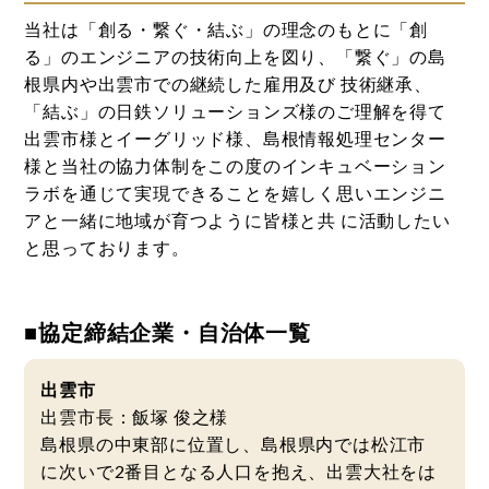
当社は「創る・繋ぐ・結ぶ」の理念のもとに「創
る」のエンジニアの技術向上を図り、「繋ぐ」の島
根県内や出雲市での継続した雇用及び 技術継承、
「結ぶ」の日鉄ソリューションズ様のご理解を得て
出雲市様とイーグリッド様、島根情報処理センター
様と当社の協力体制をこの度のインキュベーション
ラボを通じて実現できることを嬉しく思いエンジニ
アと一緒に地域が育つように皆様と共 に活動したい
と思っております。
■協定締結企業・自治体一覧
出雲市
出雲市長：飯塚 俊之様
島根県の中東部に位置し、島根県内では松江市
に次いで2番目となる人口を抱え、出雲大社をは