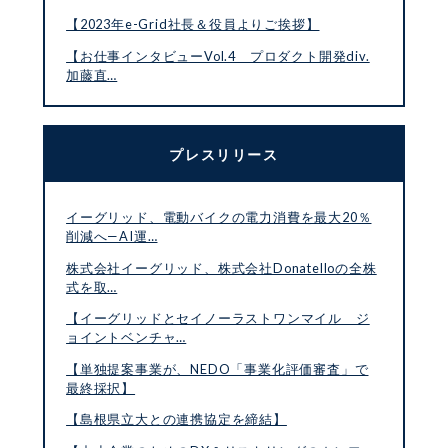
【2023年e-Grid社長＆役員よりご挨拶】
【お仕事インタビューVol.4 プロダクト開発div.
加藤直…
プレスリリース
イーグリッド、電動バイクの電力消費を最大20％
削減へ—AI運…
株式会社イーグリッド、株式会社Donatelloの全株
式を取…
【イーグリッドとセイノーラストワンマイル ジ
ョイントベンチャ…
【単独提案事業が、NEDO「事業化評価審査」で
最終採択】
【島根県立大との連携協定を締結】