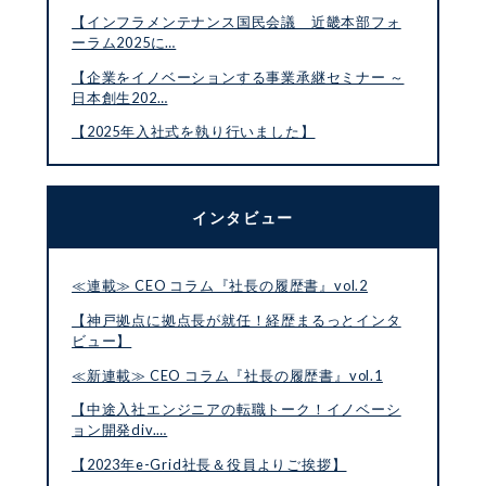
【インフラメンテナンス国民会議 近畿本部フォ
ーラム2025に…
【企業をイノベーションする事業承継セミナー ～
日本創生202…
【2025年入社式を執り行いました】
インタビュー
≪連載≫ CEO コラム『社長の履歴書』vol.2
【神戸拠点に拠点長が就任！経歴まるっとインタ
ビュー】
≪新連載≫ CEO コラム『社長の履歴書』vol.1
【中途入社エンジニアの転職トーク！イノベーシ
ョン開発div.…
【2023年e-Grid社長＆役員よりご挨拶】