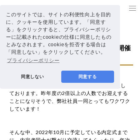
【令和5年度 e-Grid 内定者懇親会を開催しました】
TOP
このサイトでは、サイトの利便性向上を目的
に、クッキーを使用しています。「同意す
リクルート
レポート
る」をクリックすると、プライバシーポリシ
ーに記載されたcookieの仕様に同意したもの
2022.08.16
とみなされます。cookieを拒否する場合は
【令和5年度 e-Grid 内定者懇親会を開催
「同意しない」をクリックしてください。
しました】
プライバシーポリシー
同意しない
同意する
今年も、やる気と元気に満ちた17名の方が内定し
ております。昨年度の2倍以上の人数でお迎えする
ことになりそうで、弊社社員一同とってもワクワク
しています！
そんな中、2022年10月に予定している内定式まで
に、内定者同士が繋がり交流してもらったり、年次