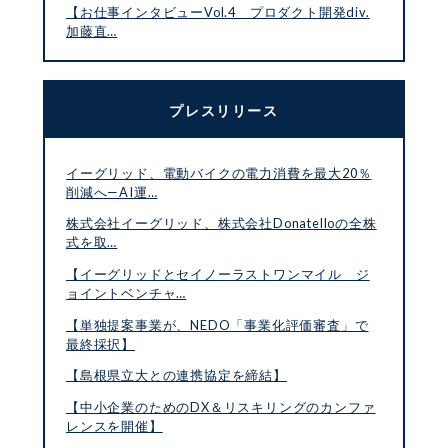
【お仕事インタビューVol.4 プロダクト開発div.
加藤直…
プレスリリース
イーグリッド、電動バイクの電力消費を最大20％
削減へ—AI運…
株式会社イーグリッド、株式会社Donatelloの全株
式を取…
【イーグリッドとセイノーラストワンマイル ジ
ョイントベンチャ…
【単独提案事業が、NEDO「事業化評価審査」で
最終採択】
【島根県立大との連携協定を締結】
【中小企業のためのDX＆リスキリングのカンファ
レンスを開催】