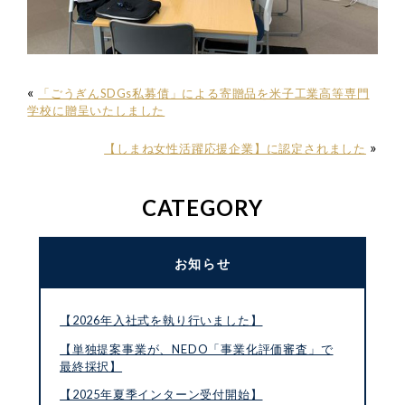
«
「ごうぎんSDGs私募債」による寄贈品を米子工業高等専門
学校に贈呈いたしました
»
【しまね女性活躍応援企業】に認定されました
CATEGORY
お知らせ
【2026年入社式を執り行いました】
【単独提案事業が、NEDO「事業化評価審査」で
最終採択】
【2025年夏季インターン受付開始】