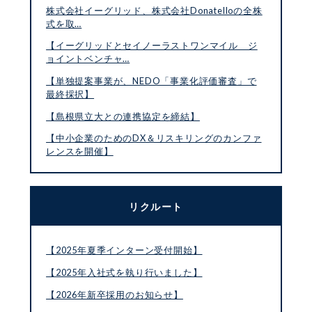
株式会社イーグリッド、株式会社Donatelloの全株
式を取…
【イーグリッドとセイノーラストワンマイル ジ
ョイントベンチャ…
【単独提案事業が、NEDO「事業化評価審査」で
最終採択】
【島根県立大との連携協定を締結】
【中小企業のためのDX＆リスキリングのカンファ
レンスを開催】
リクルート
【2025年夏季インターン受付開始】
【2025年入社式を執り行いました】
【2026年新卒採用のお知らせ】