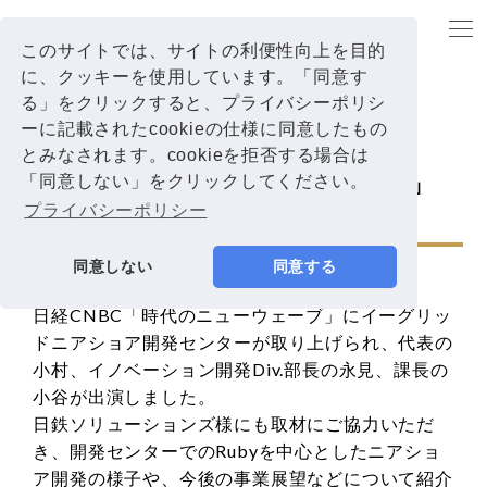
TOP
日経CNBC「時代のニューウェーブ」に弊社メンバーが出演しました！
このサイトでは、サイトの利便性向上を目的
に、クッキーを使用しています。「同意す
る」をクリックすると、プライバシーポリシ
お知らせ
ーに記載されたcookieの仕様に同意したもの
2021.06.08
とみなされます。cookieを拒否する場合は
日経CNBC「時代のニューウェーブ」
「同意しない」をクリックしてください。
プライバシーポリシー
に弊社メンバーが出演しました！
同意しない
同意する
日経CNBC「時代のニューウェーブ」にイーグリッ
ドニアショア開発センターが取り上げられ、代表の
小村、イノベーション開発Div.部長の永見、課長の
小谷が出演しました。
日鉄ソリューションズ様にも取材にご協力いただ
き、開発センターでのRubyを中心としたニアショ
ア開発の様子や、今後の事業展望などについて紹介