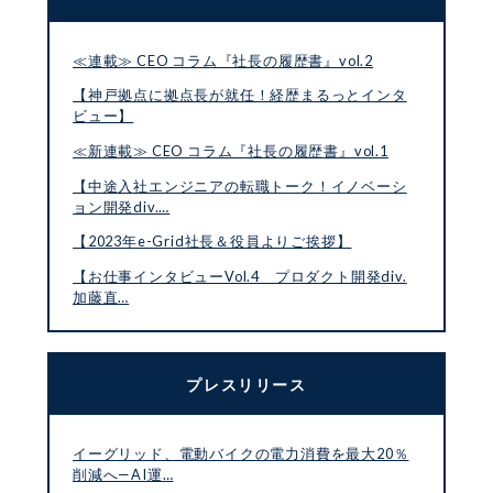
≪連載≫ CEO コラム『社長の履歴書』vol.2
【神戸拠点に拠点長が就任！経歴まるっとインタ
ビュー】
≪新連載≫ CEO コラム『社長の履歴書』vol.1
【中途入社エンジニアの転職トーク！イノベーシ
ョン開発div.…
【2023年e-Grid社長＆役員よりご挨拶】
【お仕事インタビューVol.4 プロダクト開発div.
加藤直…
プレスリリース
イーグリッド、電動バイクの電力消費を最大20％
削減へ—AI運…