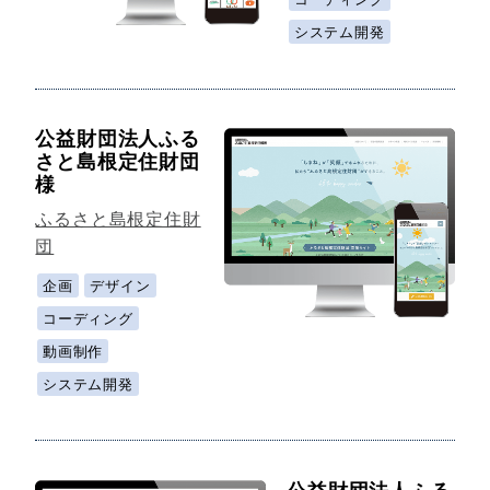
システム開発
公益財団法人ふる
さと島根定住財団
様
ふるさと島根定住財
団
企画
デザイン
コーディング
動画制作
システム開発