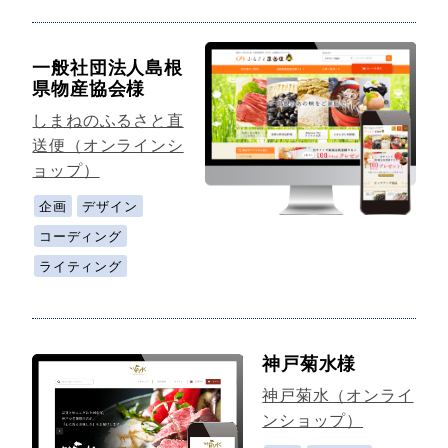
一般社団法人島根
県物産協会様
しまねのふるさと直
送便（オンラインシ
ョップ）
企画
デザイン
コーディング
ライティング
神戸菊水様
神戸菊水（オンライ
ンショップ）