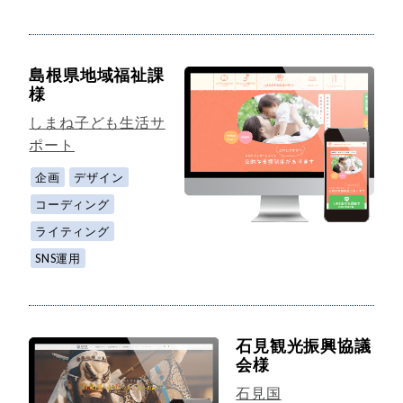
島根県地域福祉課
様
しまね子ども生活サ
ポート
企画
デザイン
コーディング
ライティング
SNS運用
石見観光振興協議
会様
石見国