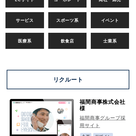
サービス
スポーツ系
イベント
医療系
飲食店
士業系
リクルート
福間商事株式会社
様
福間商事グループ採
用サイト