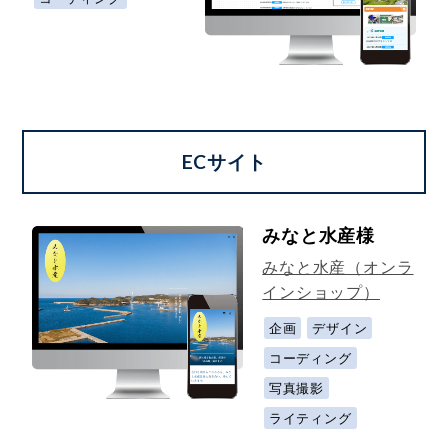
ECサイト
みなと水産様
みなと水産（オンラ
インショップ）
企画
デザイン
コーディング
写真撮影
ライティング